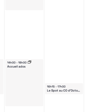
gation
October 30, 2024
14h00
-
18h00
nemen
Accueil ados
October 31, 2024
16h15
-
17h00
Le Spot au CO d’Octodure