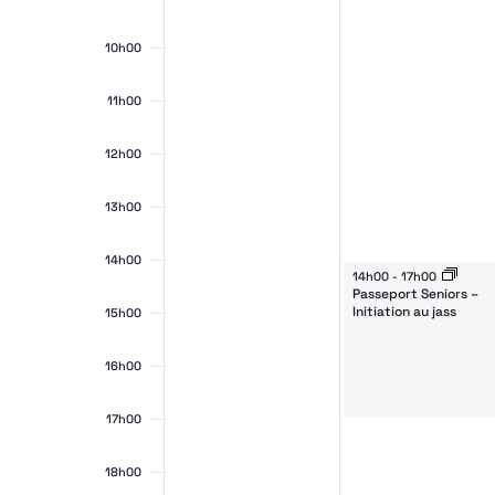
10h00
du
navi
11h00
12h00
13h00
14h00
October 29, 2024
14h00
-
17h00
Évè
Passeport Seniors –
de
Initiation au jass
15h00
16h00
17h00
18h00