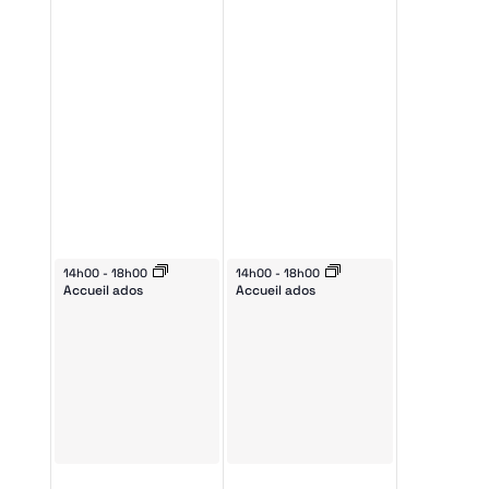
v
É
November 2, 2024
November 3, 2024
14h00
-
18h00
14h00
-
18h00
ts
Accueil ados
Accueil ados