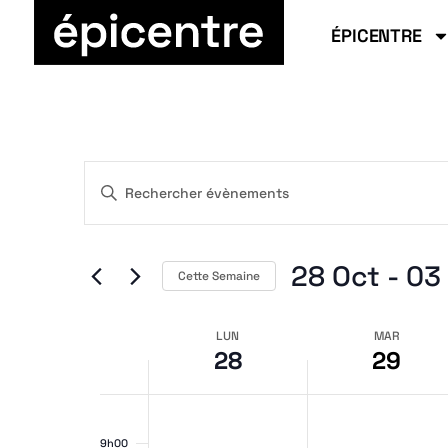
ÉPICENTRE
Rech
Saisir
mot-
clé.
Rechercher
Évènements
par
28 Oct
 - 
03
mot-
Cette Semaine
clé.
Sélectionnez
la
Sema
date
LUN
MAR
et
28
29
8h00
9h00