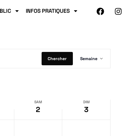
BLIC
INFOS PRATIQUES
Na
Chercher
Semaine
d
SAM
DIM
2
3