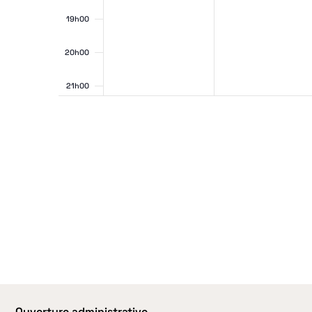
vues
19h00
20h00
21h00
22h00
Évè
23h00
0h00
Ouverture administrative