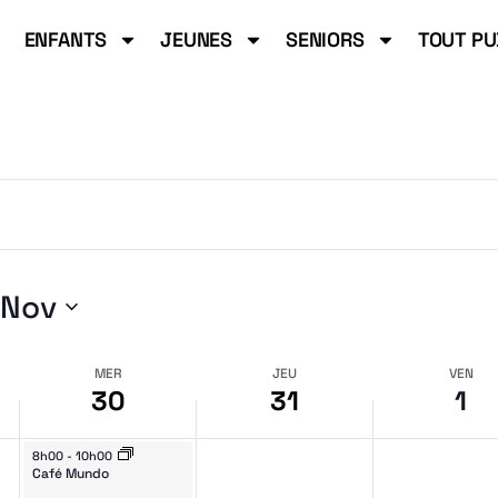
ENFANTS
JEUNES
SENIORS
TOUT PU
erche
 Nov
ine
MER
JEU
VEN
30
31
1
October 30, 2024
8h00
-
10h00
Café Mundo