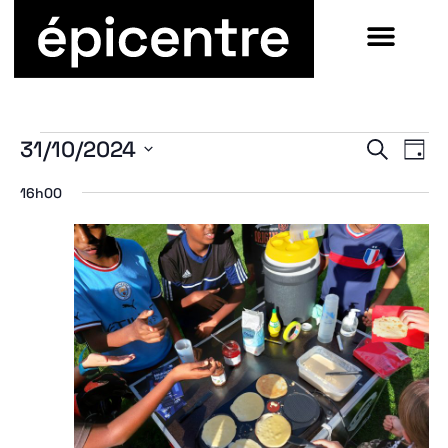
31/10/2024
Recherche
Jour
Sélectionnez
une
16h00
date.
e