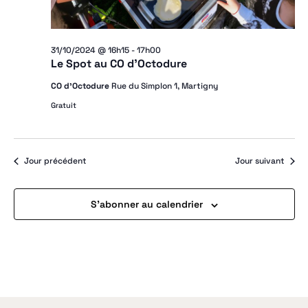
n
31/10/2024 @ 16h15
-
17h00
Le Spot au CO d’Octodure
CO d'Octodure
Rue du Simplon 1, Martigny
Gratuit
Jour précédent
Jour suivant
S’abonner au calendrier