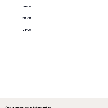
vues
19h00
20h00
21h00
22h00
Évè
23h00
0h00
Ouverture administrative