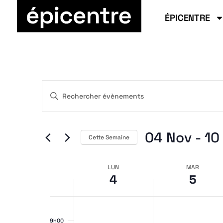
ÉPICENTRE
Rech
Saisir
mot-
clé.
Rechercher
Évènements
par
04 Nov
 - 
10
mot-
Cette Semaine
clé.
Sélectionnez
la
Sema
date
LUN
MAR
et
4
5
8h00
9h00