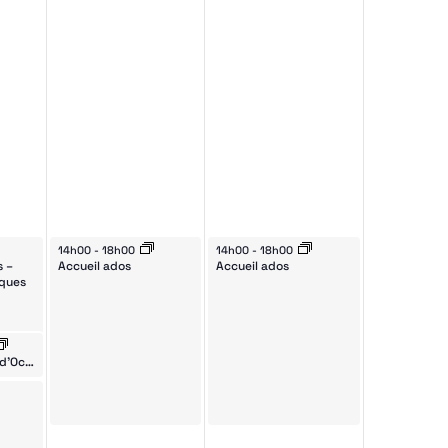
v
É
November 9, 2024
November 10, 2024
14h00
-
18h00
14h00
-
18h00
ts
s –
Accueil ados
Accueil ados
iques
24
Le Spot au CO d’Octodure