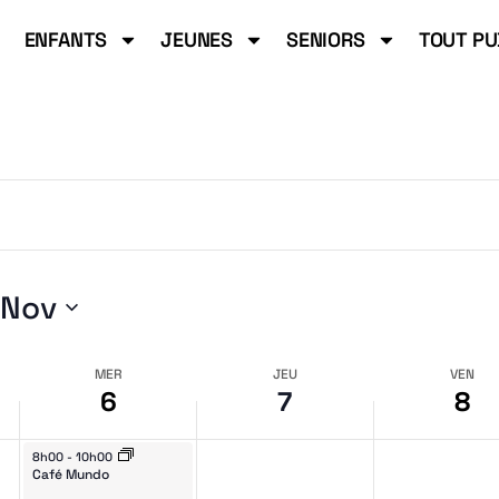
ENFANTS
JEUNES
SENIORS
TOUT PU
erche
 Nov
ine
MER
JEU
VEN
6
7
8
November 6, 2024
8h00
-
10h00
Café Mundo