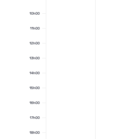
10h00
du
navi
11h00
12h00
13h00
14h00
Évè
de
15h00
16h00
17h00
18h00