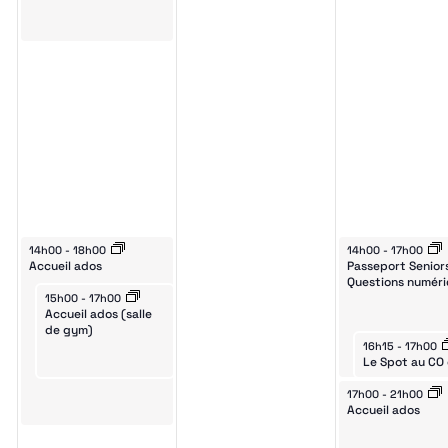
gation
November 6, 2024
November 8, 2024
14h00
-
18h00
14h00
-
17h00
nemen
Accueil ados
Passeport Senior
Questions numér
November 6, 2024
15h00
-
17h00
Accueil ados (salle
de gym)
November 8, 20
16h15
-
17h00
November 8, 2024
17h00
-
21h00
Accueil ados