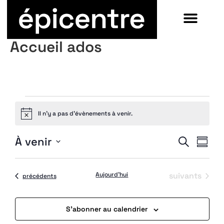
Accueil ados
Il n’y a pas d’évènements à venir.
Notice
R
À venir
Recherche
Résum
Sélectionnez
la
date
Évènements
Aujourd’hui
suivants
Évènements
précédents
S’abonner au calendrier