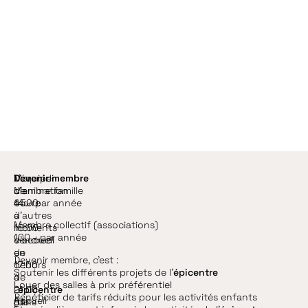
e
n
Mercredi
L’équipe
Devenir membre
de
d’animation
Membre famille
14:00
ouvre
45.- par année
à
d’autres
Membre collectif (associations)
18:00
moments
100.- par année
Vendredi
d’accueil
de
en
Devenir membre, c’est :
17:00
dehors
Soutenir les différents projets de l’
épicentre
à
de
Louer des salles à prix préférentiel
21:00
l’
épicentre
Bénéficier de tarifs réduits pour les activités enfants
Accueil
(de
dans