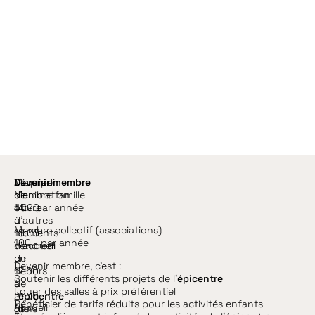
e
n
Mercredi
L’équipe
Devenir membre
de
d’animation
Membre famille
14:00
ouvre
45.- par année
à
d’autres
Membre collectif (associations)
18:00
moments
100.- par année
Vendredi
d’accueil
de
en
Devenir membre, c’est :
17:00
dehors
Soutenir les différents projets de l’
épicentre
à
de
Louer des salles à prix préférentiel
21:00
l’
épicentre
Bénéficier de tarifs réduits pour les activités enfants
Accueil
(de
dans